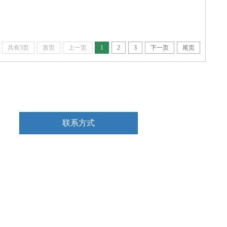
共有3页
首页
上一页
1
2
3
下一页
尾页
联系方式
关 生：13903012299
蔡小姐：13416555237
邮箱：Guan_YZ@163.COM