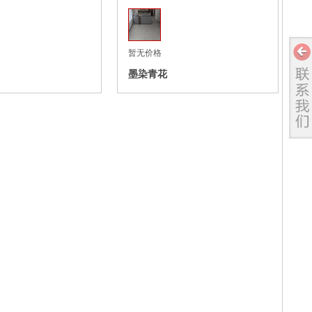
暂无价格
墨染青花